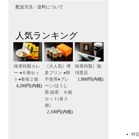
配送方法・送料について
人気ランキング
味美特製カレ
《大人気》博
味美特製》珈
ー ●６個セッ
多プリン ●卵
琲黒豆
ト●各味２個
不使用●プレ
1,800円(内税)
4,200円(内税)
ーン/ほうじ
茶/抹茶 ６個
セット(各２
個）
2,100円(内税)
特